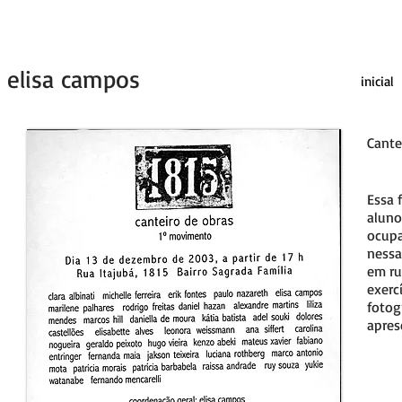
elisa campos
inicial
Cante
Essa 
aluno
ocupa
nessa
em ru
exerc
fotog
apres